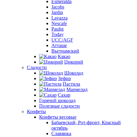
Esmeralda
Jacobs
Jardin
Lavazza
Nescafe
Paulig
Today
UCC/AGF
Атташе
Вьетнамский
Какао
Цикорий
Сладости
Шоколад
Зефир
Пастила
Мармелад
Сахар
Горячий шоколад
Полезные сладости
Конфеты
Конфеты весовые
Бабаевский, Рот-фронт, Красный
октябрь
Славянка