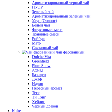
Ароматизированный черный чай
ПУЭР
Зеленый чай
Ароматизированный зеленый чай
Улун (Оолонг)
Белый чай
Фруктовые смеси
Травяные смеси
Ройбуш
Матэ
Связанный чай
Чай фасованный
Dolche Vita
Greenfield
Plum Snow
Ахмад
Базилур
Джаф
Надин
Небесный аромат
Тесс
Ти Тэнг
Хейлис
Черный дракон
Кофе