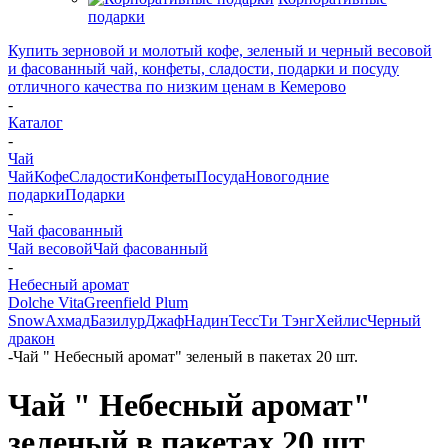
подарки
Купить зерновой и молотый кофе, зеленый и черный весовой
и фасованный чай, конфеты, сладости, подарки и посуду
отличного качества по низким ценам в Кемерово
-
Каталог
-
Чай
Чай
Кофе
Сладости
Конфеты
Посуда
Новогодние
подарки
Подарки
-
Чай фасованный
Чай весовой
Чай фасованный
-
Небесный аромат
Dolche Vita
Greenfield
Plum
Snow
Ахмад
Базилур
Джаф
Надин
Тесс
Ти Тэнг
Хейлис
Черный
дракон
-
Чай " Небесный аромат" зеленый в пакетах 20 шт.
Чай " Небесный аромат"
зеленый в пакетах 20 шт.