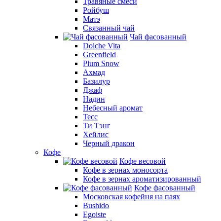
Травяные смеси
Ройбуш
Матэ
Связанный чай
Чай фасованный
Dolche Vita
Greenfield
Plum Snow
Ахмад
Базилур
Джаф
Надин
Небесный аромат
Тесс
Ти Тэнг
Хейлис
Черный дракон
Кофе
Кофе весовой
Кофе в зернах моносорта
Кофе в зернах ароматизированный
Кофе фасованный
Московская кофейня на паях
Bushido
Egoiste