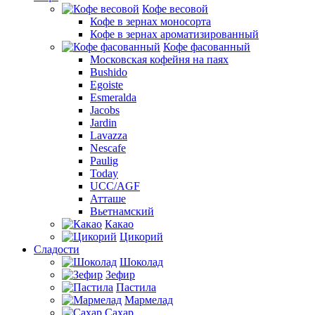
Кофе весовой
Кофе в зернах моносорта
Кофе в зернах ароматизированный
Кофе фасованный
Московская кофейня на паях
Bushido
Egoiste
Esmeralda
Jacobs
Jardin
Lavazza
Nescafe
Paulig
Today
UCC/AGF
Атташе
Вьетнамский
Какао
Цикорий
Сладости
Шоколад
Зефир
Пастила
Мармелад
Сахар