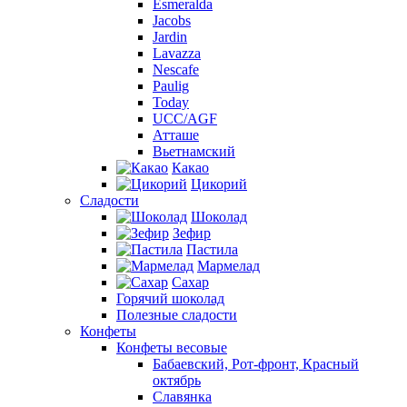
Esmeralda
Jacobs
Jardin
Lavazza
Nescafe
Paulig
Today
UCC/AGF
Атташе
Вьетнамский
Какао
Цикорий
Сладости
Шоколад
Зефир
Пастила
Мармелад
Сахар
Горячий шоколад
Полезные сладости
Конфеты
Конфеты весовые
Бабаевский, Рот-фронт, Красный
октябрь
Славянка