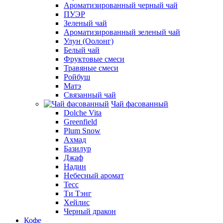
Ароматизированный черный чай
ПУЭР
Зеленый чай
Ароматизированный зеленый чай
Улун (Оолонг)
Белый чай
Фруктовые смеси
Травяные смеси
Ройбуш
Матэ
Связанный чай
Чай фасованный
Dolche Vita
Greenfield
Plum Snow
Ахмад
Базилур
Джаф
Надин
Небесный аромат
Тесс
Ти Тэнг
Хейлис
Черный дракон
Кофе