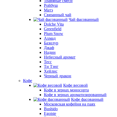
Травяные смеси
Ройбуш
Матэ
Связанный чай
Чай фасованный
Dolche Vita
Greenfield
Plum Snow
Ахмад
Базилур
Джаф
Надин
Небесный аромат
Тесс
Ти Тэнг
Хейлис
Черный дракон
Кофе
Кофе весовой
Кофе в зернах моносорта
Кофе в зернах ароматизированный
Кофе фасованный
Московская кофейня на паях
Bushido
Egoiste