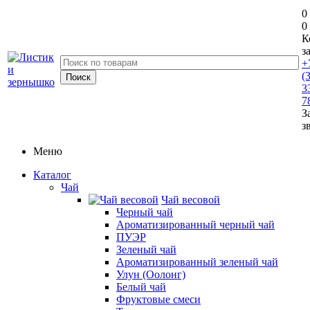
0
0
К
з
+
(
3
7
З
з
Меню
Каталог
Чай
Чай весовой
Черный чай
Ароматизированный черный чай
ПУЭР
Зеленый чай
Ароматизированный зеленый чай
Улун (Оолонг)
Белый чай
Фруктовые смеси