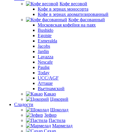
Кофе весовой
Кофе в зернах моносорта
Кофе в зернах ароматизированный
Кофе фасованный
Московская кофейня на паях
Bushido
Egoiste
Esmeralda
Jacobs
Jardin
Lavazza
Nescafe
Paulig
Today
UCC/AGF
Атташе
Вьетнамский
Какао
Цикорий
Сладости
Шоколад
Зефир
Пастила
Мармелад
Сахар