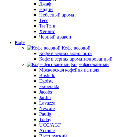
Джаф
Надин
Небесный аромат
Тесс
Ти Тэнг
Хейлис
Черный дракон
Кофе
Кофе весовой
Кофе в зернах моносорта
Кофе в зернах ароматизированный
Кофе фасованный
Московская кофейня на паях
Bushido
Egoiste
Esmeralda
Jacobs
Jardin
Lavazza
Nescafe
Paulig
Today
UCC/AGF
Атташе
Вьетнамский