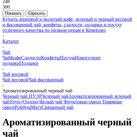
248
300
Сбросить
Купить зерновой и молотый кофе, зеленый и черный весовой
и фасованный чай, конфеты, сладости, подарки и посуду
отличного качества по низким ценам в Кемерово
-
Каталог
-
Чай
Чай
Кофе
Сладости
Конфеты
Посуда
Новогодние
подарки
Подарки
-
Чай весовой
Чай весовой
Чай фасованный
-
Ароматизированный черный чай
Черный чай
ПУЭР
Зеленый чай
Ароматизированный зеленый
чай
Улун (Оолонг)
Белый чай
Фруктовые смеси
Травяные
смеси
Ройбуш
Матэ
Связанный чай
Ароматизированный черный
чай