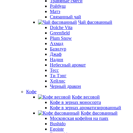
Травяные смеси
Ройбуш
Матэ
Связанный чай
Чай фасованный
Dolche Vita
Greenfield
Plum Snow
Ахмад
Базилур
Джаф
Надин
Небесный аромат
Тесс
Ти Тэнг
Хейлис
Черный дракон
Кофе
Кофе весовой
Кофе в зернах моносорта
Кофе в зернах ароматизированный
Кофе фасованный
Московская кофейня на паях
Bushido
Egoiste