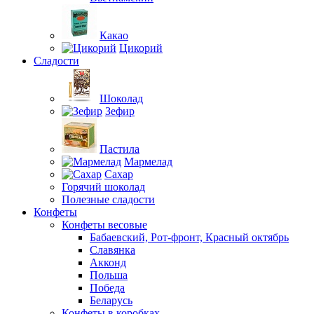
Какао
Цикорий
Сладости
Шоколад
Зефир
Пастила
Мармелад
Сахар
Горячий шоколад
Полезные сладости
Конфеты
Конфеты весовые
Бабаевский, Рот-фронт, Красный октябрь
Славянка
Акконд
Польша
Победа
Беларусь
Конфеты в коробках