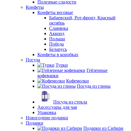
Полезные сладости
Конфеты
Конфеты весовые
Бабаевский, Рот-фронт, Красный
октябрь
Славянка
Акконд
Польша
Победа
Беларусь
Конфеты в коробках
Посуда
Турки
Гейзерные
кофеварки
Кофемолки
Посуда из глины
Посуда из стекла
Аксессуары для чая
Упаковка
Новогодние подарки
Подарки
Подарки из Сибири