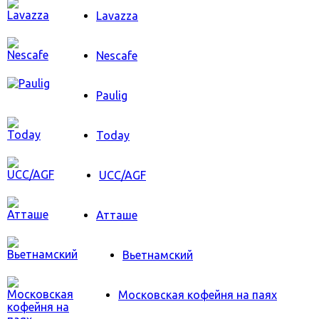
Lavazza
Nescafe
Paulig
Today
UCC/AGF
Атташе
Вьетнамский
Московская кофейня на паях