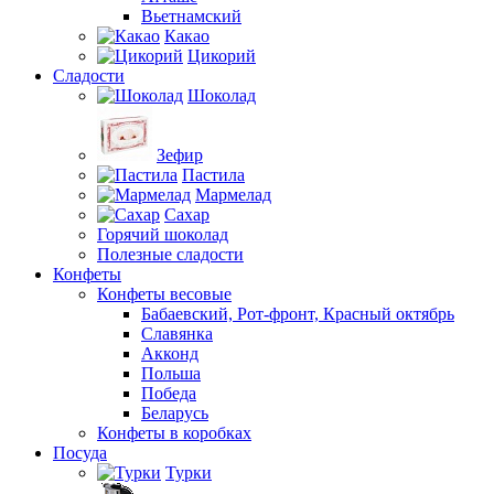
Вьетнамский
Какао
Цикорий
Сладости
Шоколад
Зефир
Пастила
Мармелад
Сахар
Горячий шоколад
Полезные сладости
Конфеты
Конфеты весовые
Бабаевский, Рот-фронт, Красный октябрь
Славянка
Акконд
Польша
Победа
Беларусь
Конфеты в коробках
Посуда
Турки