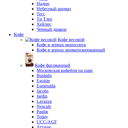
Надин
Небесный аромат
Тесс
Ти Тэнг
Хейлис
Черный дракон
Кофе
Кофе весовой
Кофе в зернах моносорта
Кофе в зернах ароматизированный
Кофе фасованный
Московская кофейня на паях
Bushido
Egoiste
Esmeralda
Jacobs
Jardin
Lavazza
Nescafe
Paulig
Today
UCC/AGF
Атташе