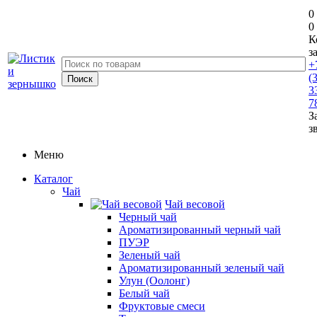
0
0
К
з
+
(
3
7
З
з
Меню
Каталог
Чай
Чай весовой
Черный чай
Ароматизированный черный чай
ПУЭР
Зеленый чай
Ароматизированный зеленый чай
Улун (Оолонг)
Белый чай
Фруктовые смеси