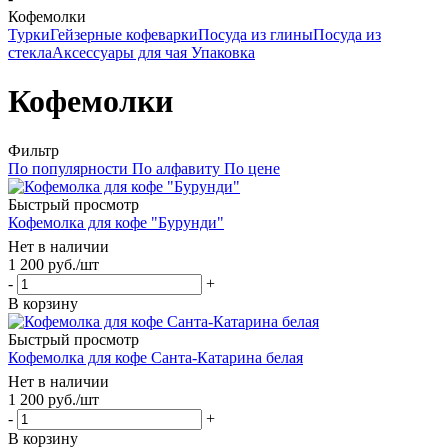
Кофемолки
Турки
Гейзерные кофеварки
Посуда из глины
Посуда из
стекла
Аксессуары для чая
Упаковка
Кофемолки
Фильтр
По популярности
По алфавиту
По цене
Быстрый просмотр
Кофемолка для кофе "Бурунди"
Нет в наличии
1 200
руб.
/шт
-
+
В корзину
Быстрый просмотр
Кофемолка для кофе Санта-Катарина белая
Нет в наличии
1 200
руб.
/шт
-
+
В корзину