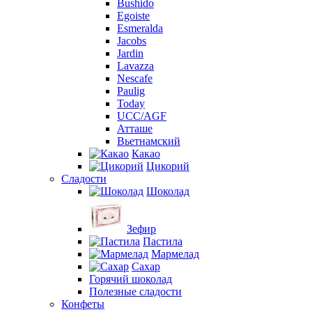
Bushido
Egoiste
Esmeralda
Jacobs
Jardin
Lavazza
Nescafe
Paulig
Today
UCC/AGF
Атташе
Вьетнамский
Какао
Цикорий
Сладости
Шоколад
Зефир
Пастила
Мармелад
Сахар
Горячий шоколад
Полезные сладости
Конфеты