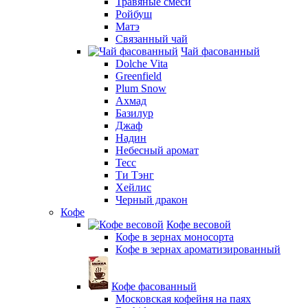
Травяные смеси
Ройбуш
Матэ
Связанный чай
Чай фасованный
Dolche Vita
Greenfield
Plum Snow
Ахмад
Базилур
Джаф
Надин
Небесный аромат
Тесс
Ти Тэнг
Хейлис
Черный дракон
Кофе
Кофе весовой
Кофе в зернах моносорта
Кофе в зернах ароматизированный
Кофе фасованный
Московская кофейня на паях