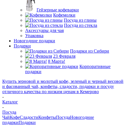
Гейзерные кофеварки
Кофемолки
Посуда из глины
Посуда из стекла
Аксессуары для чая
Упаковка
Новогодние подарки
Подарки
Подарки из Сибири
23 Февраля
8 Марта!
Корпоративные
подарки
Купить зерновой и молотый кофе, зеленый и черный весовой
и фасованный чай, конфеты, сладости, подарки и посуду
отличного качества по низким ценам в Кемерово
-
Каталог
-
Посуда
Чай
Кофе
Сладости
Конфеты
Посуда
Новогодние
подарки
Подарки
-