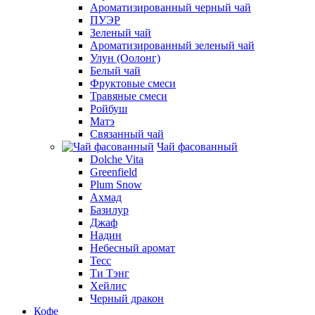
Ароматизированный черный чай
ПУЭР
Зеленый чай
Ароматизированный зеленый чай
Улун (Оолонг)
Белый чай
Фруктовые смеси
Травяные смеси
Ройбуш
Матэ
Связанный чай
Чай фасованный
Dolche Vita
Greenfield
Plum Snow
Ахмад
Базилур
Джаф
Надин
Небесный аромат
Тесс
Ти Тэнг
Хейлис
Черный дракон
Кофе