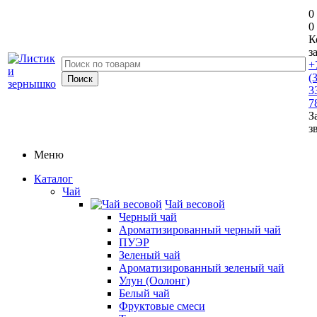
0
0
К
з
+
(
3
7
З
з
Меню
Каталог
Чай
Чай весовой
Черный чай
Ароматизированный черный чай
ПУЭР
Зеленый чай
Ароматизированный зеленый чай
Улун (Оолонг)
Белый чай
Фруктовые смеси