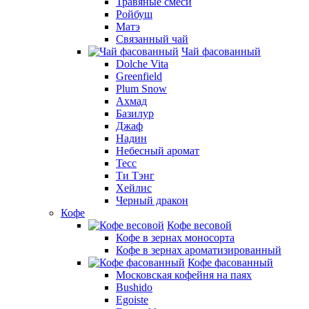
Травяные смеси
Ройбуш
Матэ
Связанный чай
Чай фасованный
Dolche Vita
Greenfield
Plum Snow
Ахмад
Базилур
Джаф
Надин
Небесный аромат
Тесс
Ти Тэнг
Хейлис
Черный дракон
Кофе
Кофе весовой
Кофе в зернах моносорта
Кофе в зернах ароматизированный
Кофе фасованный
Московская кофейня на паях
Bushido
Egoiste