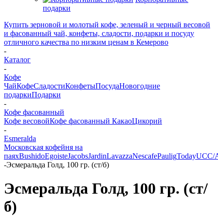
подарки
Купить зерновой и молотый кофе, зеленый и черный весовой
и фасованный чай, конфеты, сладости, подарки и посуду
отличного качества по низким ценам в Кемерово
-
Каталог
-
Кофе
Чай
Кофе
Сладости
Конфеты
Посуда
Новогодние
подарки
Подарки
-
Кофе фасованный
Кофе весовой
Кофе фасованный
Какао
Цикорий
-
Esmeralda
Московская кофейня на
паях
Bushido
Egoiste
Jacobs
Jardin
Lavazza
Nescafe
Paulig
Today
UCC/
-
Эсмеральда Голд, 100 гр. (ст/б)
Эсмеральда Голд, 100 гр. (ст/
б)