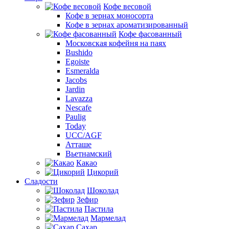
Кофе весовой
Кофе в зернах моносорта
Кофе в зернах ароматизированный
Кофе фасованный
Московская кофейня на паях
Bushido
Egoiste
Esmeralda
Jacobs
Jardin
Lavazza
Nescafe
Paulig
Today
UCC/AGF
Атташе
Вьетнамский
Какао
Цикорий
Сладости
Шоколад
Зефир
Пастила
Мармелад
Сахар