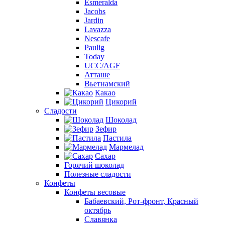
Esmeralda
Jacobs
Jardin
Lavazza
Nescafe
Paulig
Today
UCC/AGF
Атташе
Вьетнамский
Какао
Цикорий
Сладости
Шоколад
Зефир
Пастила
Мармелад
Сахар
Горячий шоколад
Полезные сладости
Конфеты
Конфеты весовые
Бабаевский, Рот-фронт, Красный
октябрь
Славянка