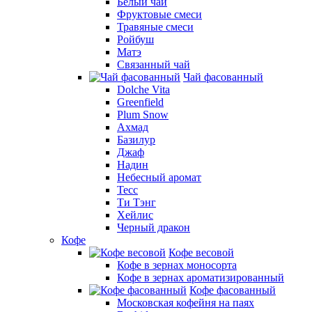
Белый чай
Фруктовые смеси
Травяные смеси
Ройбуш
Матэ
Связанный чай
Чай фасованный
Dolche Vita
Greenfield
Plum Snow
Ахмад
Базилур
Джаф
Надин
Небесный аромат
Тесс
Ти Тэнг
Хейлис
Черный дракон
Кофе
Кофе весовой
Кофе в зернах моносорта
Кофе в зернах ароматизированный
Кофе фасованный
Московская кофейня на паях