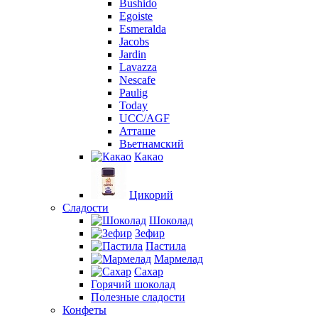
Bushido
Egoiste
Esmeralda
Jacobs
Jardin
Lavazza
Nescafe
Paulig
Today
UCC/AGF
Атташе
Вьетнамский
Какао
Цикорий
Сладости
Шоколад
Зефир
Пастила
Мармелад
Сахар
Горячий шоколад
Полезные сладости
Конфеты