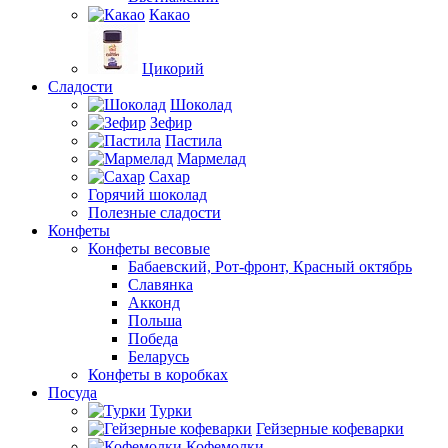
Какао
Цикорий
Сладости
Шоколад
Зефир
Пастила
Мармелад
Сахар
Горячий шоколад
Полезные сладости
Конфеты
Конфеты весовые
Бабаевский, Рот-фронт, Красный октябрь
Славянка
Акконд
Польша
Победа
Беларусь
Конфеты в коробках
Посуда
Турки
Гейзерные кофеварки
Кофемолки