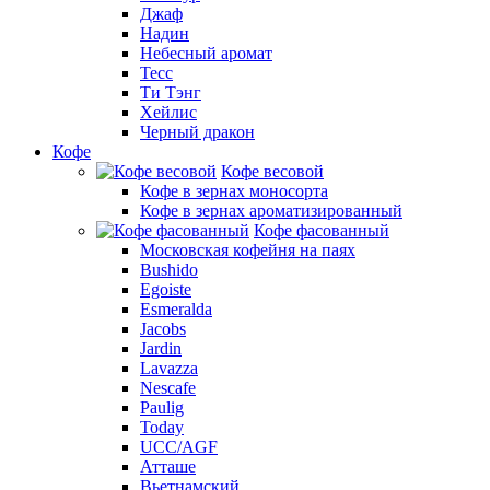
Джаф
Надин
Небесный аромат
Тесс
Ти Тэнг
Хейлис
Черный дракон
Кофе
Кофе весовой
Кофе в зернах моносорта
Кофе в зернах ароматизированный
Кофе фасованный
Московская кофейня на паях
Bushido
Egoiste
Esmeralda
Jacobs
Jardin
Lavazza
Nescafe
Paulig
Today
UCC/AGF
Атташе
Вьетнамский