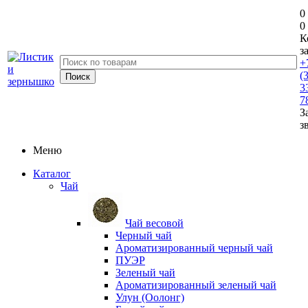
0
0
К
з
+
(
3
7
З
з
Меню
Каталог
Чай
Чай весовой
Черный чай
Ароматизированный черный чай
ПУЭР
Зеленый чай
Ароматизированный зеленый чай
Улун (Оолонг)