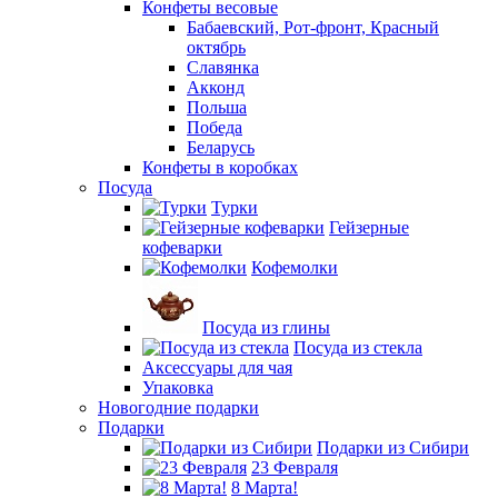
Конфеты весовые
Бабаевский, Рот-фронт, Красный
октябрь
Славянка
Акконд
Польша
Победа
Беларусь
Конфеты в коробках
Посуда
Турки
Гейзерные
кофеварки
Кофемолки
Посуда из глины
Посуда из стекла
Аксессуары для чая
Упаковка
Новогодние подарки
Подарки
Подарки из Сибири
23 Февраля
8 Марта!