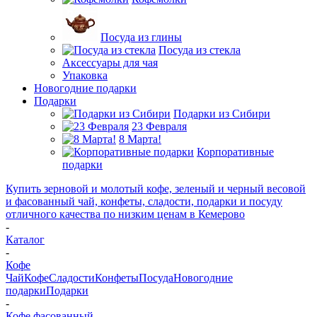
Посуда из глины
Посуда из стекла
Аксессуары для чая
Упаковка
Новогодние подарки
Подарки
Подарки из Сибири
23 Февраля
8 Марта!
Корпоративные
подарки
Купить зерновой и молотый кофе, зеленый и черный весовой
и фасованный чай, конфеты, сладости, подарки и посуду
отличного качества по низким ценам в Кемерово
-
Каталог
-
Кофе
Чай
Кофе
Сладости
Конфеты
Посуда
Новогодние
подарки
Подарки
-
Кофе фасованный