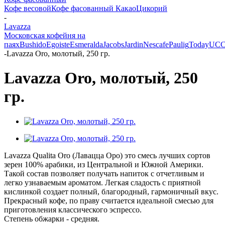
Кофе весовой
Кофе фасованный
Какао
Цикорий
-
Lavazza
Московская кофейня на
паях
Bushido
Egoiste
Esmeralda
Jacobs
Jardin
Nescafe
Paulig
Today
UCC
-
Lavazza Oro, молотый, 250 гр.
Lavazza Oro, молотый, 250
гр.
Lavazza Qualita Oro (Лавацца Оро) это смесь лучших сортов
зерен 100% арабики, из Центральной и Южной Америки.
Такой состав позволяет получать напиток с отчетливым и
легко узнаваемым ароматом. Легкая сладость с приятной
кислинкой создает полный, благородный, гармоничный вкус.
Прекрасный кофе, по праву считается идеальной смесью для
приготовления классического эспрессо.
Степень обжарки - средняя.