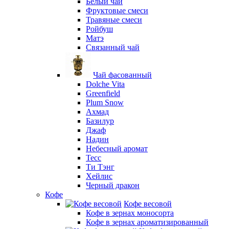
Белый чай
Фруктовые смеси
Травяные смеси
Ройбуш
Матэ
Связанный чай
Чай фасованный
Dolche Vita
Greenfield
Plum Snow
Ахмад
Базилур
Джаф
Надин
Небесный аромат
Тесс
Ти Тэнг
Хейлис
Черный дракон
Кофе
Кофе весовой
Кофе в зернах моносорта
Кофе в зернах ароматизированный