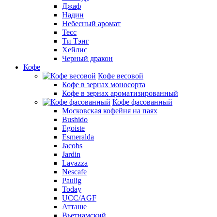
Джаф
Надин
Небесный аромат
Тесс
Ти Тэнг
Хейлис
Черный дракон
Кофе
Кофе весовой
Кофе в зернах моносорта
Кофе в зернах ароматизированный
Кофе фасованный
Московская кофейня на паях
Bushido
Egoiste
Esmeralda
Jacobs
Jardin
Lavazza
Nescafe
Paulig
Today
UCC/AGF
Атташе
Вьетнамский