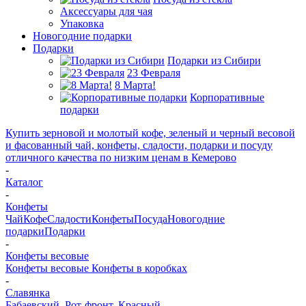
Аксессуары для чая
Упаковка
Новогодние подарки
Подарки
Подарки из Сибири
23 Февраля
8 Марта!
Корпоративные
подарки
Купить зерновой и молотый кофе, зеленый и черный весовой
и фасованный чай, конфеты, сладости, подарки и посуду
отличного качества по низким ценам в Кемерово
-
Каталог
-
Конфеты
Чай
Кофе
Сладости
Конфеты
Посуда
Новогодние
подарки
Подарки
-
Конфеты весовые
Конфеты весовые
Конфеты в коробках
-
Славянка
Бабаевский, Рот-фронт, Красный