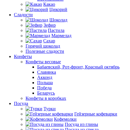
Какао
Цикорий
Сладости
Шоколад
Зефир
Пастила
Мармелад
Сахар
Горячий шоколад
Полезные сладости
Конфеты
Конфеты весовые
Бабаевский, Рот-фронт, Красный октябрь
Славянка
Акконд
Польша
Победа
Беларусь
Конфеты в коробках
Посуда
Турки
Гейзерные кофеварки
Кофемолки
Посуда из глины
Посуда из стекла