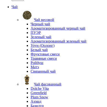
Чай
Чай весовой
Черный чай
Ароматизированный черный чай
ПУЭР
Зеленый чай
Ароматизированный зеленый чай
Улун (Оолонг)
Белый чай
Фруктовые смеси
Травяные смеси
Ройбуш
Матэ
Связанный чай
Чай фасованный
Dolche Vita
Greenfield
Plum Snow
Ахмад
Базилур