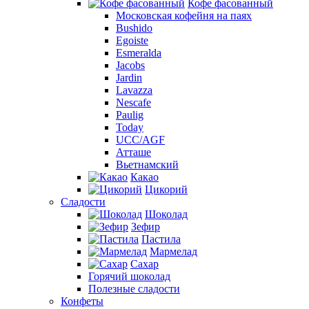
Кофе фасованный
Московская кофейня на паях
Bushido
Egoiste
Esmeralda
Jacobs
Jardin
Lavazza
Nescafe
Paulig
Today
UCC/AGF
Атташе
Вьетнамский
Какао
Цикорий
Сладости
Шоколад
Зефир
Пастила
Мармелад
Сахар
Горячий шоколад
Полезные сладости
Конфеты