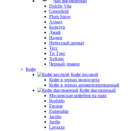
Чай фасованный
Dolche Vita
Greenfield
Plum Snow
Ахмад
Базилур
Джаф
Надин
Небесный аромат
Тесс
Ти Тэнг
Хейлис
Черный дракон
Кофе
Кофе весовой
Кофе в зернах моносорта
Кофе в зернах ароматизированный
Кофе фасованный
Московская кофейня на паях
Bushido
Egoiste
Esmeralda
Jacobs
Jardin
Lavazza