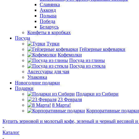
Славянка
Акконд
Польша
Победа
Беларусь
Конфеты в коробках
Посуда
Турки
Гейзерные кофеварки
Кофемолки
Посуда из глины
Посуда из стекла
Аксессуары для чая
Упаковка
Новогодние подарки
Подарки
Подарки из Сибири
23 Февраля
8 Марта!
Корпоративные подарки
Купить зерновой и молотый кофе, зеленый и черный весовой и 
-
Каталог
-