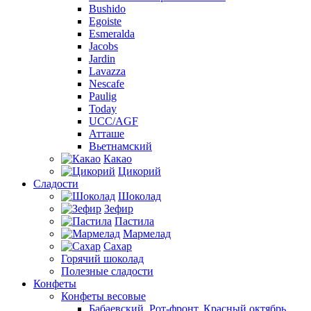
Bushido
Egoiste
Esmeralda
Jacobs
Jardin
Lavazza
Nescafe
Paulig
Today
UCC/AGF
Атташе
Вьетнамский
Какао
Цикорий
Сладости
Шоколад
Зефир
Пастила
Мармелад
Сахар
Горячий шоколад
Полезные сладости
Конфеты
Конфеты весовые
Бабаевский, Рот-фронт, Красный октябрь