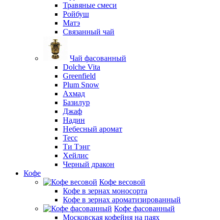
Травяные смеси
Ройбуш
Матэ
Связанный чай
Чай фасованный
Dolche Vita
Greenfield
Plum Snow
Ахмад
Базилур
Джаф
Надин
Небесный аромат
Тесс
Ти Тэнг
Хейлис
Черный дракон
Кофе
Кофе весовой
Кофе в зернах моносорта
Кофе в зернах ароматизированный
Кофе фасованный
Московская кофейня на паях