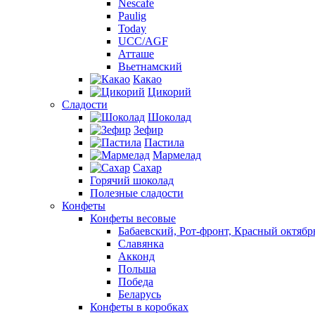
Nescafe
Paulig
Today
UCC/AGF
Атташе
Вьетнамский
Какао
Цикорий
Сладости
Шоколад
Зефир
Пастила
Мармелад
Сахар
Горячий шоколад
Полезные сладости
Конфеты
Конфеты весовые
Бабаевский, Рот-фронт, Красный октябр
Славянка
Акконд
Польша
Победа
Беларусь
Конфеты в коробках