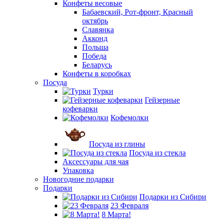
Конфеты весовые
Бабаевский, Рот-фронт, Красный
октябрь
Славянка
Акконд
Польша
Победа
Беларусь
Конфеты в коробках
Посуда
Турки
Гейзерные
кофеварки
Кофемолки
Посуда из глины
Посуда из стекла
Аксессуары для чая
Упаковка
Новогодние подарки
Подарки
Подарки из Сибири
23 Февраля
8 Марта!