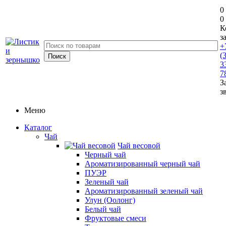
0
0
К
з
+
(
3
7
З
з
Меню
Каталог
Чай
Чай весовой
Черный чай
Ароматизированный черный чай
ПУЭР
Зеленый чай
Ароматизированный зеленый чай
Улун (Оолонг)
Белый чай
Фруктовые смеси