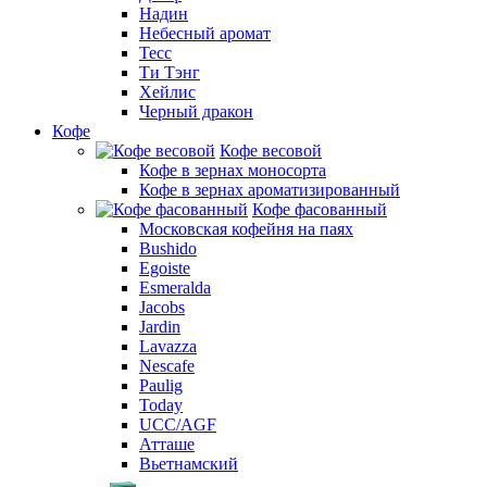
Надин
Небесный аромат
Тесс
Ти Тэнг
Хейлис
Черный дракон
Кофе
Кофе весовой
Кофе в зернах моносорта
Кофе в зернах ароматизированный
Кофе фасованный
Московская кофейня на паях
Bushido
Egoiste
Esmeralda
Jacobs
Jardin
Lavazza
Nescafe
Paulig
Today
UCC/AGF
Атташе
Вьетнамский