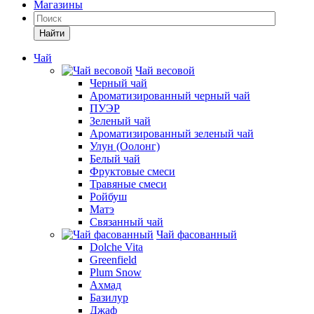
Магазины
Найти
Чай
Чай весовой
Черный чай
Ароматизированный черный чай
ПУЭР
Зеленый чай
Ароматизированный зеленый чай
Улун (Оолонг)
Белый чай
Фруктовые смеси
Травяные смеси
Ройбуш
Матэ
Связанный чай
Чай фасованный
Dolche Vita
Greenfield
Plum Snow
Ахмад
Базилур
Джаф