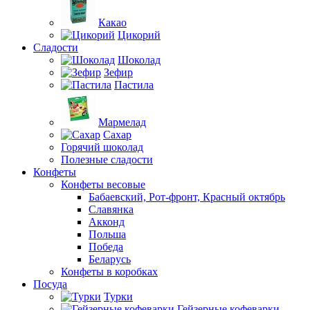
Какао
Цикорий
Сладости
Шоколад
Зефир
Пастила
Мармелад
Сахар
Горячий шоколад
Полезные сладости
Конфеты
Конфеты весовые
Бабаевский, Рот-фронт, Красный октябрь
Славянка
Акконд
Польша
Победа
Беларусь
Конфеты в коробках
Посуда
Турки
Гейзерные кофеварки