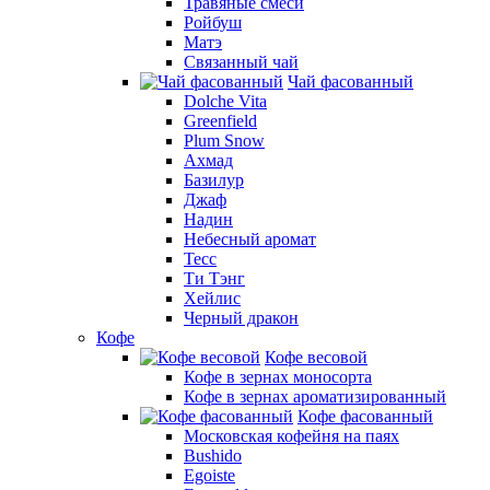
Травяные смеси
Ройбуш
Матэ
Связанный чай
Чай фасованный
Dolche Vita
Greenfield
Plum Snow
Ахмад
Базилур
Джаф
Надин
Небесный аромат
Тесс
Ти Тэнг
Хейлис
Черный дракон
Кофе
Кофе весовой
Кофе в зернах моносорта
Кофе в зернах ароматизированный
Кофе фасованный
Московская кофейня на паях
Bushido
Egoiste