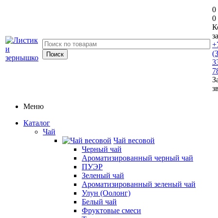
0
0
К
з
+
(
3
7
З
з
Меню
Каталог
Чай
Чай весовой
Черный чай
Ароматизированный черный чай
ПУЭР
Зеленый чай
Ароматизированный зеленый чай
Улун (Оолонг)
Белый чай
Фруктовые смеси