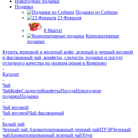
Новогодние подарки
Подарки
Подарки из Сибири
23 Февраля
8 Марта!
Корпоративные
подарки
Купить зерновой и молотый кофе, зеленый и черный весовой
и фасованный чай, конфеты, сладости, подарки и посуду
отличного качества по низким ценам в Кемерово
-
Каталог
-
Чай
Чай
Кофе
Сладости
Конфеты
Посуда
Новогодние
подарки
Подарки
-
Чай весовой
Чай весовой
Чай фасованный
-
Белый чай
Черный чай
Ароматизированный черный чай
ПУЭР
Зеленый
чай
Ароматизированный зеленый чай
Улун