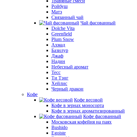
Травяные смеси
Ройбуш
Матэ
Связанный чай
Чай фасованный
Dolche Vita
Greenfield
Plum Snow
Ахмад
Базилур
Джаф
Надин
Небесный аромат
Тесс
Ти Тэнг
Хейлис
Черный дракон
Кофе
Кофе весовой
Кофе в зернах моносорта
Кофе в зернах ароматизированный
Кофе фасованный
Московская кофейня на паях
Bushido
Egoiste