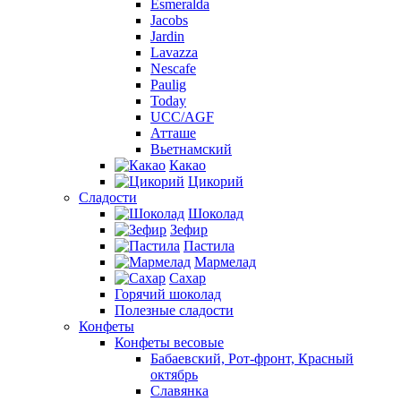
Esmeralda
Jacobs
Jardin
Lavazza
Nescafe
Paulig
Today
UCC/AGF
Атташе
Вьетнамский
Какао
Цикорий
Сладости
Шоколад
Зефир
Пастила
Мармелад
Сахар
Горячий шоколад
Полезные сладости
Конфеты
Конфеты весовые
Бабаевский, Рот-фронт, Красный
октябрь
Славянка