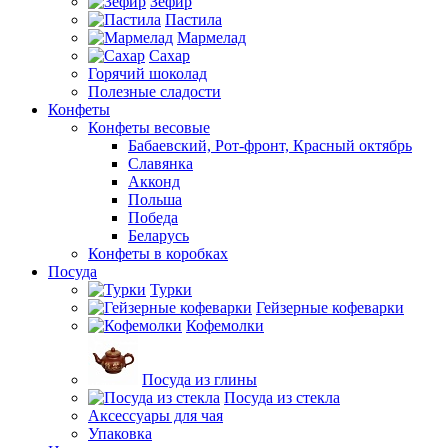
Зефир
Пастила
Мармелад
Сахар
Горячий шоколад
Полезные сладости
Конфеты
Конфеты весовые
Бабаевский, Рот-фронт, Красный октябрь
Славянка
Акконд
Польша
Победа
Беларусь
Конфеты в коробках
Посуда
Турки
Гейзерные кофеварки
Кофемолки
Посуда из глины
Посуда из стекла
Аксессуары для чая
Упаковка