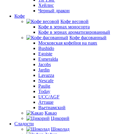
Хейлис
Черный дракон
Кофе
Кофе весовой
Кофе в зернах моносорта
Кофе в зернах ароматизированный
Кофе фасованный
Московская кофейня на паях
Bushido
Egoiste
Esmeralda
Jacobs
Jardin
Lavazza
Nescafe
Paulig
Today
UCC/AGF
Атташе
Вьетнамский
Какао
Цикорий
Сладости
Шоколад