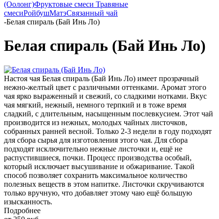
(Оолонг)
Фруктовые смеси
Травяные
смеси
Ройбуш
Матэ
Связанный чай
-
Белая спираль (Бай Инь Ло)
Белая спираль (Бай Инь Ло)
Настоя чая Белая спираль (Бай Инь Ло) имеет прозрачный
нежно-желтый цвет с различными оттенками. Аромат этого
чая ярко выраженный и свежий, со сладкими нотками. Вкус
чая мягкий, нежный, немного терпкий и в тоже время
сладкий, с длительным, насыщенным послевкусием. Этот чай
производится из нежных, молодых чайных листочков,
собранных ранней весной. Только 2-3 недели в году подходят
для сбора сырья для изготовления этого чая. Для сбора
подходят исключительно нежные листочки и, ещё не
распустившиеся, почки. Процесс производства особый,
который исключает высушивание и обжаривание. Такой
способ позволяет сохранить максимальное количество
полезных веществ в этом напитке. Листочки скручиваются
только вручную, что добавляет этому чаю ещё большую
изысканность.
Подробнее